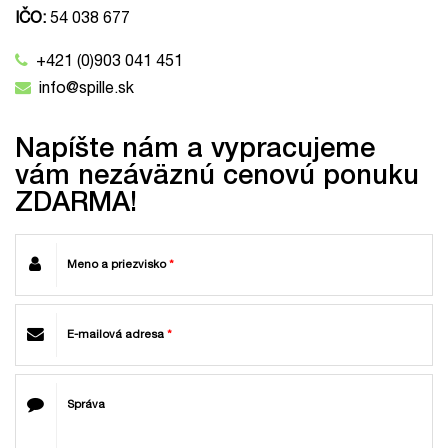
IČO:
54 038 677
+421 (0)903 041 451
info@spille.sk
Napíšte nám a vypracujeme
vám nezáväznú cenovú ponuku
ZDARMA!
Meno a priezvisko
*
E-mailová adresa
*
Správa